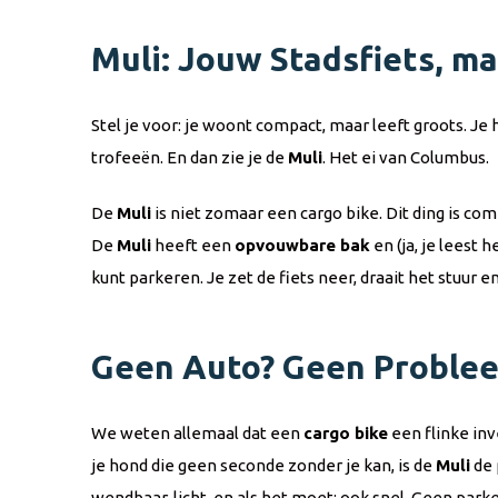
Muli: Jouw Stadsfiets, m
Stel je voor: je woont compact, maar leeft groots. Je 
trofeeën. En dan zie je de
Muli
. Het ei van Columbus.
De
Muli
is niet zomaar een cargo bike. Dit ding is comp
De
Muli
heeft een
opvouwbare bak
en (ja, je leest 
kunt parkeren. Je zet de fiets neer, draait het stuur e
Geen Auto? Geen Proble
We weten allemaal dat een
cargo bike
een flinke inv
je hond die geen seconde zonder je kan, is de
Muli
de 
wendbaar, licht, en als het moet: ook snel. Geen park