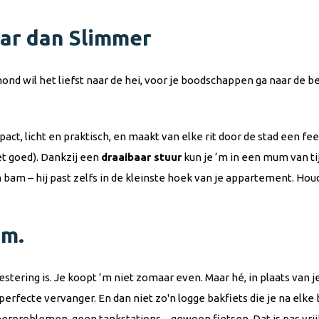
aar dan Slimmer
hond wil het liefst naar de hei, voor je boodschappen ga naar de b
act, licht en praktisch, en maakt van elke rit door de stad een fee
het goed). Dankzij een
draaibaar stuur
kun je ‘m in een mum van ti
n bam – hij past zelfs in de kleinste hoek van je appartement. Houd 
em.
estering is. Je koopt ‘m niet zomaar even. Maar hé, in plaats van
perfecte vervanger. En dan niet zo'n logge bakfiets die je na elk
eerproblemen, geen tankstations – gewoon fietsen. Dat is pas vrij