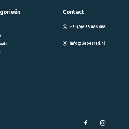
gorieën
Contact
n
+31(0)6 33 086 686
n
info@liebesrad.nl
aats
t