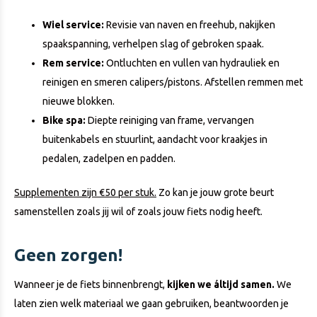
Wiel service:
Revisie van naven en freehub, nakijken
spaakspanning, verhelpen slag of gebroken spaak.
Rem service:
Ontluchten en vullen van hydrauliek en
reinigen en smeren calipers/pistons. Afstellen remmen met
nieuwe blokken.
Bike spa:
Diepte reiniging van frame, vervangen
buitenkabels en stuurlint, aandacht voor kraakjes in
pedalen, zadelpen en padden.
Supplementen zijn €50 per stuk.
Zo kan je jouw grote beurt
samenstellen zoals jij wil of zoals jouw fiets nodig heeft.
Geen zorgen!
Wanneer je de fiets binnenbrengt,
kijken we áltijd samen.
We
laten zien welk materiaal we gaan gebruiken, beantwoorden je