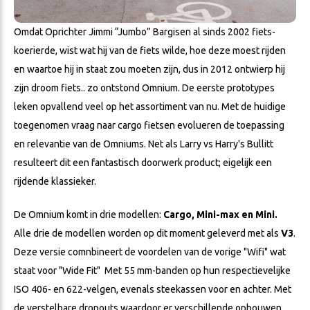
Omdat Oprichter Jimmi “Jumbo” Bargisen al sinds 2002 fiets-
koerierde, wist wat hij van de fiets wilde, hoe deze moest rijden
en waartoe hij in staat zou moeten zijn, dus in 2012 ontwierp hij
zijn droom fiets.. zo ontstond Omnium. De eerste prototypes
leken opvallend veel op het assortiment van nu. Met de huidige
toegenomen vraag naar cargo fietsen evolueren de toepassing
en relevantie van de Omniums. Net als Larry vs Harry's Bullitt
resulteert dit een fantastisch doorwerk product; eigelijk een
rijdende klassieker.
De Omnium komt in drie modellen:
Cargo, Mini-max en Mini.
Alle drie de modellen worden op dit moment geleverd met als
V3
.
Deze versie comnbineert de voordelen van de vorige "Wifi" wat
staat voor "Wide Fit" Met 55 mm-banden op hun respectievelijke
ISO 406- en 622-velgen, evenals steekassen voor en achter. Met
de verstelbare dropouts waardoor er verschillende opbouwen