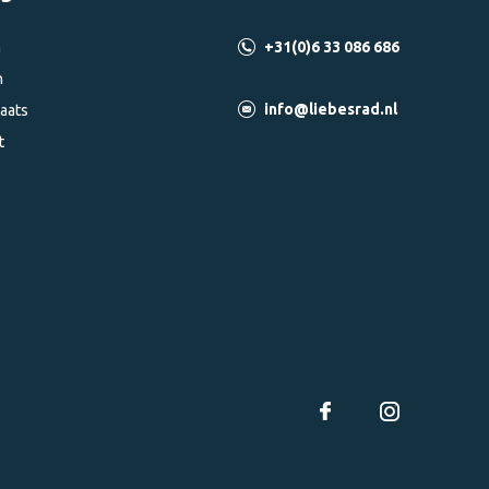
n
+31(0)6 33 086 686
n
info@liebesrad.nl
aats
t