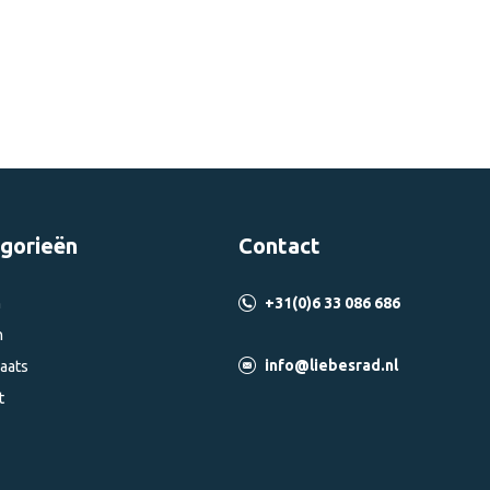
gorieën
Contact
n
+31(0)6 33 086 686
n
info@liebesrad.nl
aats
t