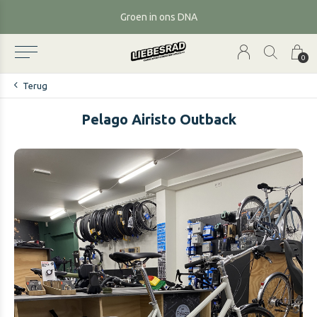
Groen in ons DNA
0
Terug
Pelago Airisto Outback