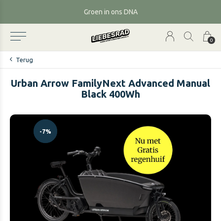
Groen in ons DNA
0
Terug
Urban Arrow FamilyNext Advanced Manual
Black 400Wh
-7%
-7%