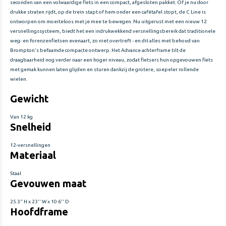
seconden van een volwaardige fiets in een compact, afgesloten pakket. Of je nu door
drukke straten rijdt, op de trein stapt of hem onder een cafétafel stopt, de C Line is
ontworpen om moeiteloos met je mee te bewegen. Nu uitgerust met een nieuw 12
versnellingssysteem, biedt het een indrukwekkend versnellingsbereik dat traditionele
weg- en forenzenfietsen evenaart, zo niet overtreft - en dit alles met behoud van
Brompton's befaamde compacte ontwerp. Het Advance achterframe tilt de
draagbaarheid nog verder naar een hoger niveau, zodat fietsers hun opgevouwen fiets
met gemak kunnen laten glijden en sturen dankzij de grotere, soepeler rollende
wielen.
Gewicht
Van 12 kg
Snelheid
12-versnellingen
Materiaal
Staal
Gevouwen maat
25.3" H x 23'' W x 10.6'' D
Hoofdframe