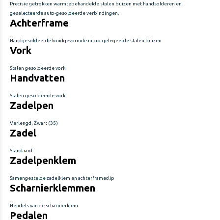
Precisie getrokken warmtebehandelde stalen buizen met handsolderen en
geselecteerde auto-gesoldeerde verbindingen.
Achterframe
Handgesoldeerde koudgevormde micro-gelegeerde stalen buizen
Vork
Stalen gesoldeerde vork
Handvatten
Stalen gesoldeerde vork
Zadelpen
Verlengd, Zwart (35)
Zadel
Standaard
Zadelpenklem
Samengestelde zadelklem en achterframeclip
Scharnierklemmen
Hendels van de scharnierklem
Pedalen