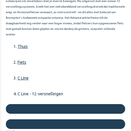
ontworpen om moeiteloos met je mee te bewegen. Nu uitgerust met een nieuw 12
versnellingssysteem, biedt het een indrukwekkend versnellingsbereik dat traditionele
weg- en forenzenfietsen evenaart, zo niet overtreft - en dit alles met behoud van
Brompton's befaamde compacte ontwerp. Het Advance achterframe tilt de
draagbaarheid nog verder naar een hoger niveau, zodat fietsers hun opgevouwen fiets
met gemak kunnen laten glijden en sturen dankzij de grotere, soepeler rollende
wielen.
Thuis
Fiets
C LIne
C Line - 12-versnellingen