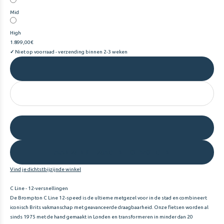
Mid
High
1.899,00€
✓
Niet op voorraad - verzending binnen 2-3 weken
−
+
AAN WINKELWAGEN TOEVOEGEN
Vind je dichtstbijzijnde winkel
C Line - 12-versnellingen
De Brompton C Line 12-speed is de ultieme metgezel voor in de stad en combineert
iconisch Brits vakmanschap met geavanceerde draagbaarheid. Onze fietsen worden al
sinds 1975 met de hand gemaakt in Londen en transformeren in minder dan 20