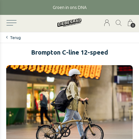
Verzending met fietskoeriers
0
Terug
Brompton C-line 12-speed