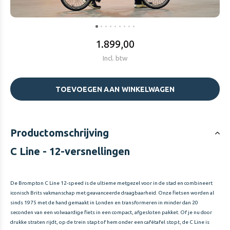
1.899,00
Incl. btw
TOEVOEGEN AAN WINKELWAGEN
Productomschrijving
C Line - 12-versnellingen
De Brompton C Line 12-speed is de ultieme metgezel voor in de stad en combineert
iconisch Brits vakmanschap met geavanceerde draagbaarheid. Onze fietsen worden al
sinds 1975 met de hand gemaakt in Londen en transformeren in minder dan 20
seconden van een volwaardige fiets in een compact, afgesloten pakket. Of je nu door
drukke straten rijdt, op de trein stapt of hem onder een cafétafel stopt, de C Line is