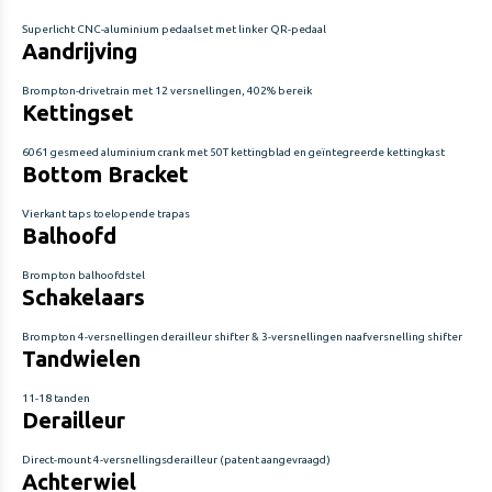
Superlicht CNC-aluminium pedaalset met linker QR-pedaal
Aandrijving
Brompton-drivetrain met 12 versnellingen, 402% bereik
Kettingset
6061 gesmeed aluminium crank met 50T kettingblad en geïntegreerde kettingkast
Bottom Bracket
Vierkant taps toelopende trapas
Balhoofd
Brompton balhoofdstel
Schakelaars
Brompton 4-versnellingen derailleur shifter & 3-versnellingen naafversnelling shifter
Tandwielen
11-18 tanden
Derailleur
Direct-mount 4-versnellingsderailleur (patent aangevraagd)
Achterwiel