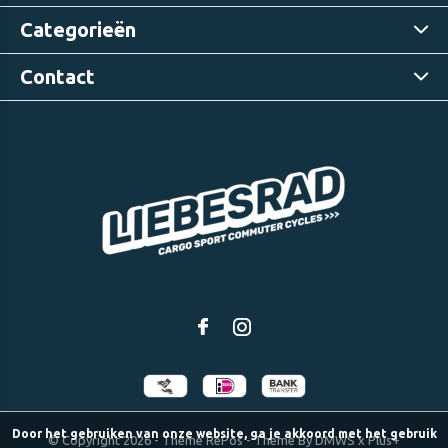
Categorieën
Contact
Door het gebruiken van onze website, ga je akkoord met het gebruik
© Copyright
2026
- Theme RePos - Theme By
DMWS
x
Plus+