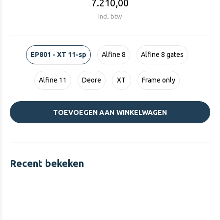
7.210,00
Incl. btw
EP801 - XT 11-sp
Alfine 8
Alfine 8 gates
Alfine 11
Deore
XT
Frame only
TOEVOEGEN AAN WINKELWAGEN
Recent bekeken