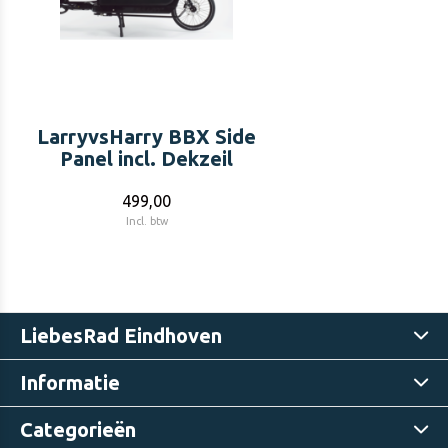
LarryvsHarry BBX Side
Panel incl. Dekzeil
499,00
Incl. btw
LiebesRad Eindhoven
Informatie
Categorieën