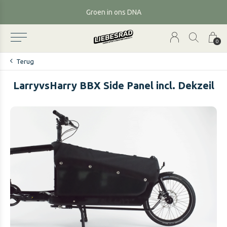
Groen in ons DNA
0
Terug
LarryvsHarry BBX Side Panel incl. Dekzeil